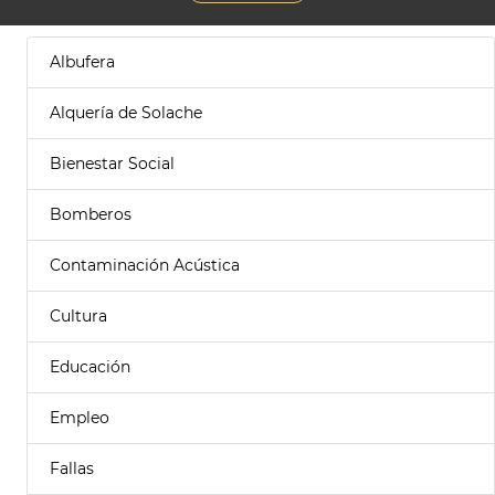
Albufera
Alquería de Solache
Bienestar Social
Bomberos
Contaminación Acústica
Cultura
Educación
Empleo
Fallas