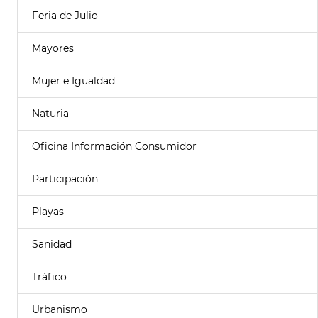
Feria de Julio
Mayores
Mujer e Igualdad
Naturia
Oficina Información Consumidor
Participación
Playas
Sanidad
Tráfico
Urbanismo