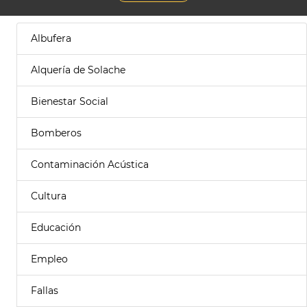
Albufera
Alquería de Solache
Bienestar Social
Bomberos
Contaminación Acústica
Cultura
Educación
Empleo
Fallas