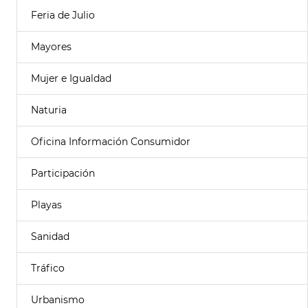
Feria de Julio
Mayores
Mujer e Igualdad
Naturia
Oficina Información Consumidor
Participación
Playas
Sanidad
Tráfico
Urbanismo