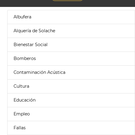
Albufera
Alquería de Solache
Bienestar Social
Bomberos
Contaminación Acústica
Cultura
Educación
Empleo
Fallas