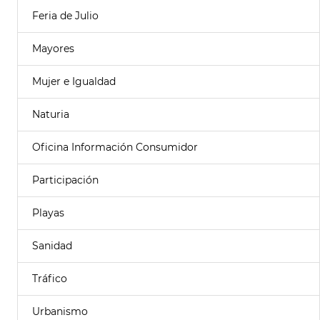
Feria de Julio
Mayores
Mujer e Igualdad
Naturia
Oficina Información Consumidor
Participación
Playas
Sanidad
Tráfico
Urbanismo