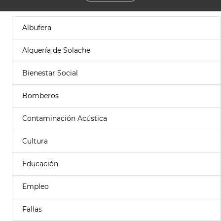
Albufera
Alquería de Solache
Bienestar Social
Bomberos
Contaminación Acústica
Cultura
Educación
Empleo
Fallas