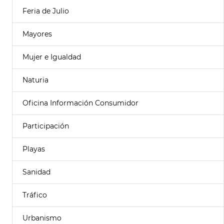
Feria de Julio
Mayores
Mujer e Igualdad
Naturia
Oficina Información Consumidor
Participación
Playas
Sanidad
Tráfico
Urbanismo