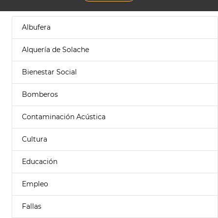
Albufera
Alquería de Solache
Bienestar Social
Bomberos
Contaminación Acústica
Cultura
Educación
Empleo
Fallas