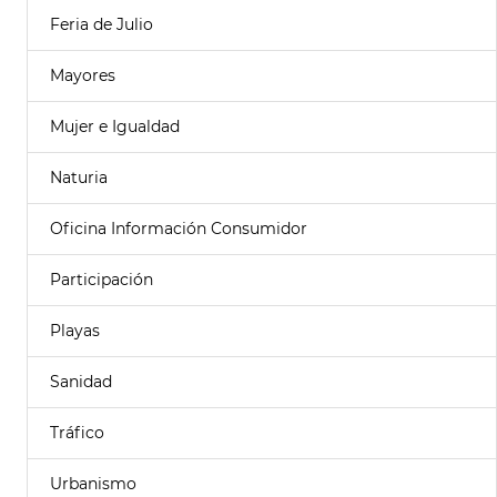
Feria de Julio
Mayores
Mujer e Igualdad
Naturia
Oficina Información Consumidor
Participación
Playas
Sanidad
Tráfico
Urbanismo