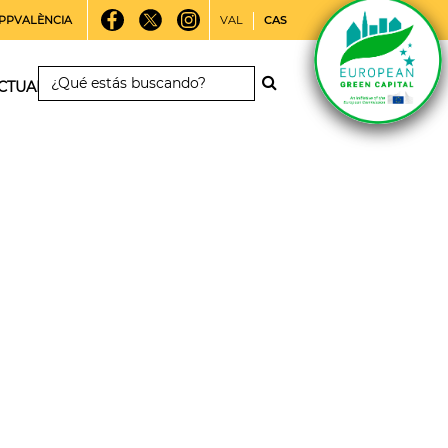
PPVALÈNCIA
VAL
CAS
CTUALIDAD