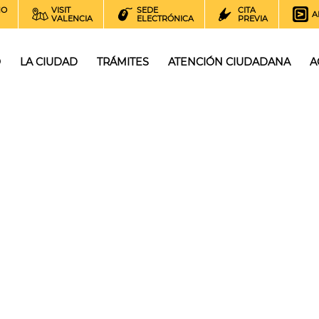
NO
VISIT
SEDE
CITA
A
VALENCIA
ELECTRÓNICA
PREVIA
O
LA CIUDAD
TRÁMITES
ATENCIÓN CIUDADANA
A