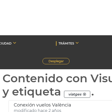
CIUDAD
TRÁMITES
Desplegar
Contenido con Vis
y etiqueta
.
viatges
Conexión vuelos València
modificado hace 2 años