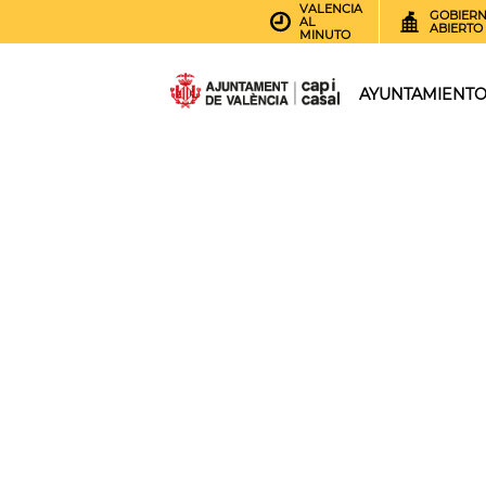
VALENCIA
GOBIER
AL
ABIERTO
MINUTO
AYUNTAMIENT