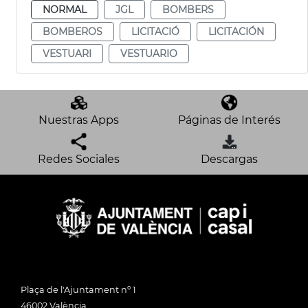
NORMAL
JGL
BOMBERS
BOMBEROS
LICITACIÓ
LICITACIÓN
VESTUARI
VESTUARIO
Nuestras Apps
Páginas de Interés
Redes Sociales
Descargas
Plaça de l'Ajuntament nº 1
46002 València