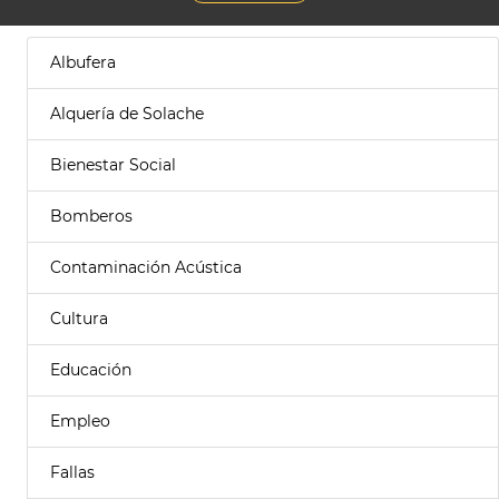
Albufera
Alquería de Solache
Bienestar Social
Bomberos
Contaminación Acústica
Cultura
Educación
Empleo
Fallas