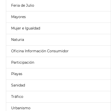
Feria de Julio
Mayores
Mujer e Igualdad
Naturia
Oficina Información Consumidor
Participación
Playas
Sanidad
Tráfico
Urbanismo