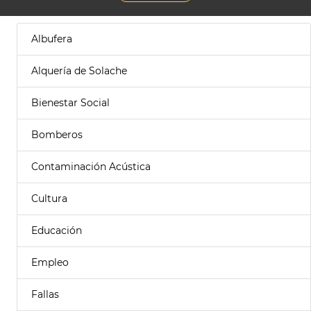
Albufera
Alquería de Solache
Bienestar Social
Bomberos
Contaminación Acústica
Cultura
Educación
Empleo
Fallas