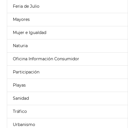
Feria de Julio
Mayores
Mujer e Igualdad
Naturia
Oficina Información Consumidor
Participación
Playas
Sanidad
Tráfico
Urbanismo