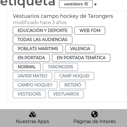
etiqueta
.
vestidors
Vestuarios campo hockey de Tarongers
modificado hace 3 años
EDUCACIÓN Y DEPORTE
WEB FDM
TODAS LAS AUDIENCIAS
POBLATS MARITIMS
VALENCIA
EN PORTADA
EN PORTADA TEMÁTICA
NORMAL
TARONGERS
JAVIER MATEO
CAMP HOQUEI
CAMPO HOQUEY
BETERÓ
VESTIDORS
VESTUARIOS
Nuestras Apps
Páginas de Interés