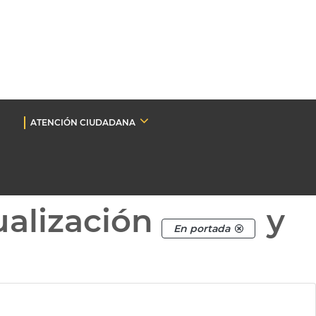
ATENCIÓN CIUDADANA
ualización
y
En portada