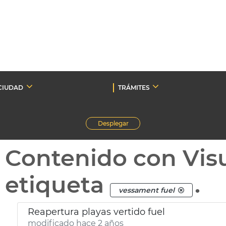
CIUDAD
TRÁMITES
Desplegar
Contenido con Vis
etiqueta
.
vessament fuel
Reapertura playas vertido fuel
modificado hace 2 años