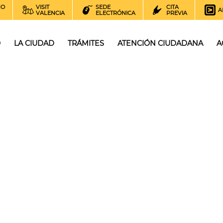
NO
VISIT
SEDE
CITA
A
VALENCIA
ELECTRÓNICA
PREVIA
O
LA CIUDAD
TRÁMITES
ATENCIÓN CIUDADANA
A