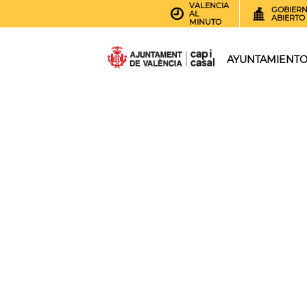
VALENCIA
GOBIER
AL
ABIERTO
MINUTO
AYUNTAMIENT