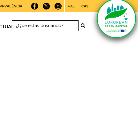
PPVALÈNCIA
VAL
CAS
CTUALIDAD