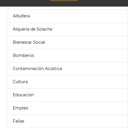
Albufera
Alquería de Solache
Bienestar Social
Bomberos
Contaminación Acústica
Cultura
Educación
Empleo
Fallas