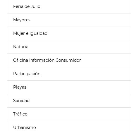
Feria de Julio
Mayores
Mujer e Igualdad
Naturia
Oficina Información Consumidor
Participación
Playas
Sanidad
Tráfico
Urbanismo