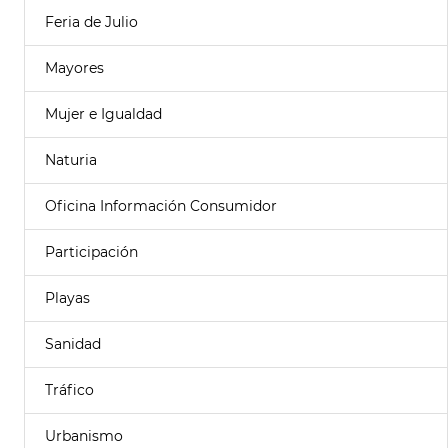
Feria de Julio
Mayores
Mujer e Igualdad
Naturia
Oficina Información Consumidor
Participación
Playas
Sanidad
Tráfico
Urbanismo