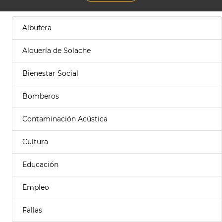
Albufera
Alquería de Solache
Bienestar Social
Bomberos
Contaminación Acústica
Cultura
Educación
Empleo
Fallas