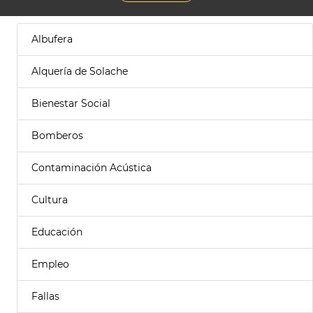
Albufera
Alquería de Solache
Bienestar Social
Bomberos
Contaminación Acústica
Cultura
Educación
Empleo
Fallas