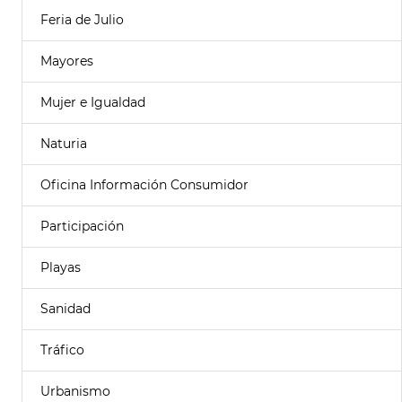
Feria de Julio
Mayores
Mujer e Igualdad
Naturia
Oficina Información Consumidor
Participación
Playas
Sanidad
Tráfico
Urbanismo