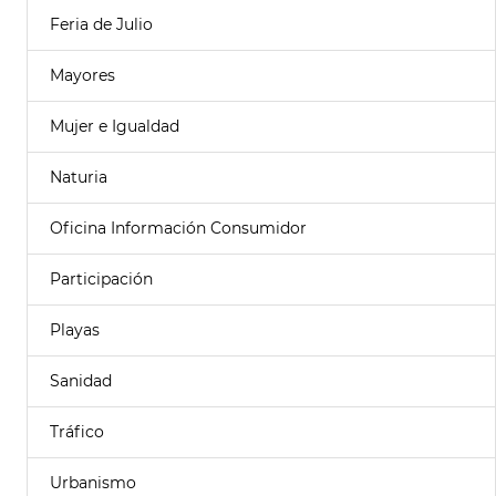
Feria de Julio
Mayores
Mujer e Igualdad
Naturia
Oficina Información Consumidor
Participación
Playas
Sanidad
Tráfico
Urbanismo