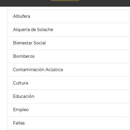
Albufera
Alquería de Solache
Bienestar Social
Bomberos
Contaminación Acústica
Cultura
Educación
Empleo
Fallas