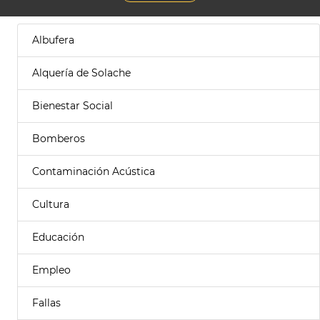
Albufera
Alquería de Solache
Bienestar Social
Bomberos
Contaminación Acústica
Cultura
Educación
Empleo
Fallas