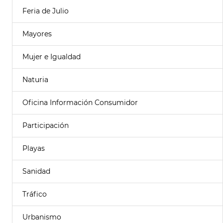
Feria de Julio
Mayores
Mujer e Igualdad
Naturia
Oficina Información Consumidor
Participación
Playas
Sanidad
Tráfico
Urbanismo