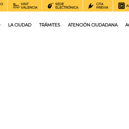
NO
VISIT
SEDE
CITA
A
VALENCIA
ELECTRÓNICA
PREVIA
O
LA CIUDAD
TRÁMITES
ATENCIÓN CIUDADANA
A