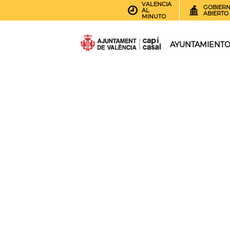
VALENCIA
GOBIER
AL
ABIERTO
MINUTO
AYUNTAMIENT