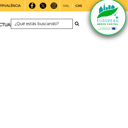
PPVALÈNCIA
VAL
CAS
CTUALIDAD