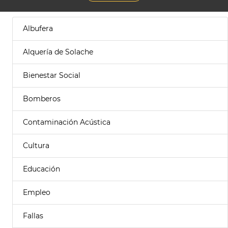
Albufera
Alquería de Solache
Bienestar Social
Bomberos
Contaminación Acústica
Cultura
Educación
Empleo
Fallas