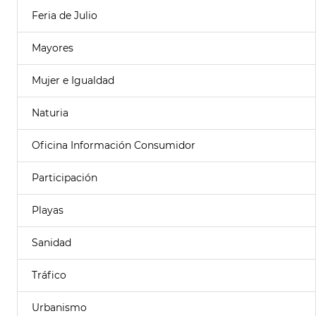
Feria de Julio
Mayores
Mujer e Igualdad
Naturia
Oficina Información Consumidor
Participación
Playas
Sanidad
Tráfico
Urbanismo