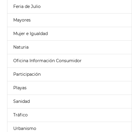
Feria de Julio
Mayores
Mujer e Igualdad
Naturia
Oficina Información Consumidor
Participación
Playas
Sanidad
Tráfico
Urbanismo