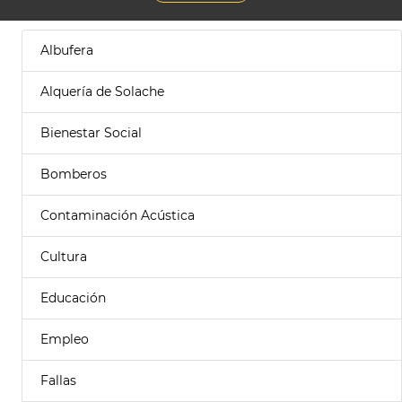
Albufera
Alquería de Solache
Bienestar Social
Bomberos
Contaminación Acústica
Cultura
Educación
Empleo
Fallas