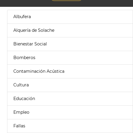
Albufera
Alquería de Solache
Bienestar Social
Bomberos
Contaminación Acústica
Cultura
Educación
Empleo
Fallas