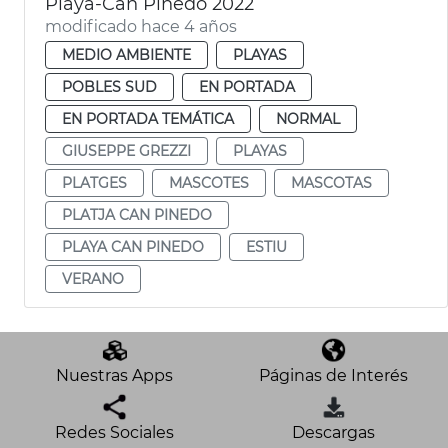
Playa-Can Pinedo 2022
modificado hace 4 años
MEDIO AMBIENTE
PLAYAS
POBLES SUD
EN PORTADA
EN PORTADA TEMÁTICA
NORMAL
GIUSEPPE GREZZI
PLAYAS
PLATGES
MASCOTES
MASCOTAS
PLATJA CAN PINEDO
PLAYA CAN PINEDO
ESTIU
VERANO
Nuestras Apps
Páginas de Interés
Redes Sociales
Descargas