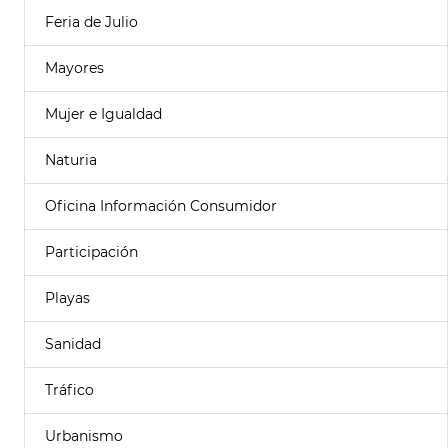
Feria de Julio
Mayores
Mujer e Igualdad
Naturia
Oficina Información Consumidor
Participación
Playas
Sanidad
Tráfico
Urbanismo