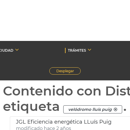
CIUDAD
TRÁMITES
Desplegar
Contenido con Dist
etiqueta
.
velódromo lluís puig
JGL Eficiencia energética LLuís Puig
modificado hace 2 años