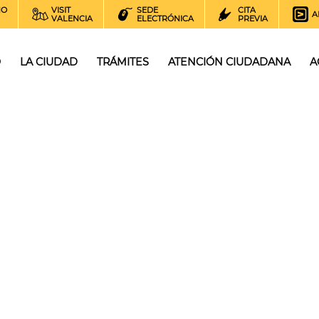
NO
VISIT
SEDE
CITA
A
VALENCIA
ELECTRÓNICA
PREVIA
O
LA CIUDAD
TRÁMITES
ATENCIÓN CIUDADANA
A