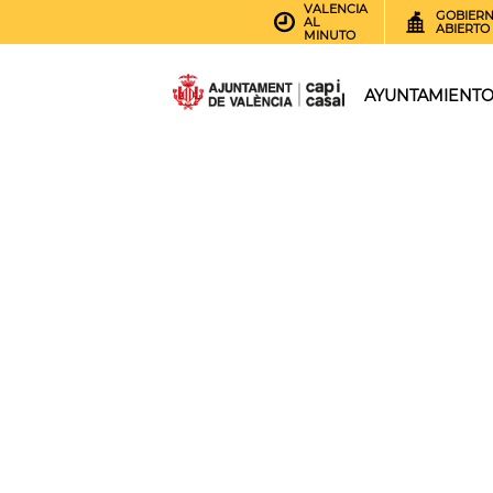
VALENCIA
GOBIER
AL
ABIERTO
MINUTO
AYUNTAMIENT