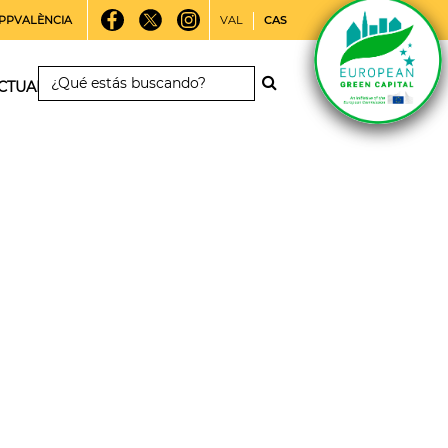
PPVALÈNCIA
VAL
CAS
CTUALIDAD