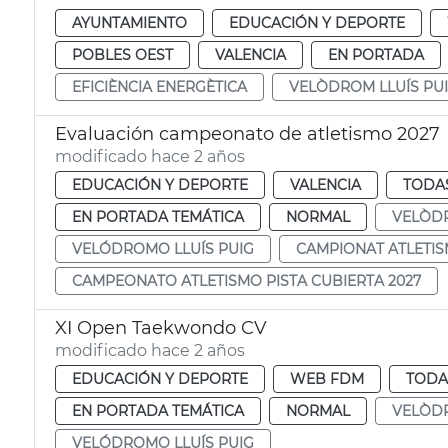
AYUNTAMIENTO
EDUCACIÓN Y DEPORTE
POBLES OEST
VALENCIA
EN PORTADA
EFICIÈNCIA ENERGÈTICA
VELÒDROM LLUÍS PU
Evaluación campeonato de atletismo 2027
modificado hace 2 años
EDUCACIÓN Y DEPORTE
VALENCIA
TODAS
EN PORTADA TEMÁTICA
NORMAL
VELÒDR
VELÓDROMO LLUÍS PUIG
CAMPIONAT ATLETIS
CAMPEONATO ATLETISMO PISTA CUBIERTA 2027
XI Open Taekwondo CV
modificado hace 2 años
EDUCACIÓN Y DEPORTE
WEB FDM
TODA
EN PORTADA TEMÁTICA
NORMAL
VELÒDR
VELÓDROMO LLUÍS PUIG