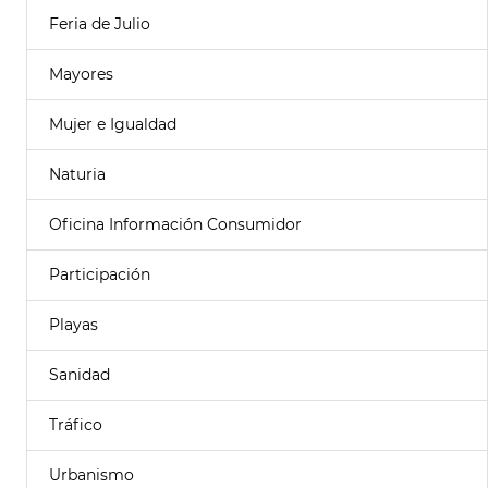
Feria de Julio
Mayores
Mujer e Igualdad
Naturia
Oficina Información Consumidor
Participación
Playas
Sanidad
Tráfico
Urbanismo