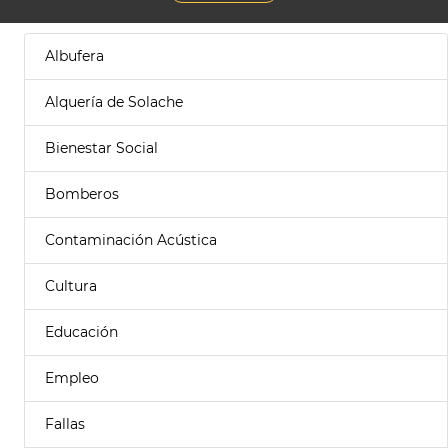
Albufera
Alquería de Solache
Bienestar Social
Bomberos
Contaminación Acústica
Cultura
Educación
Empleo
Fallas