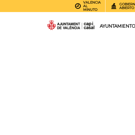
VALENCIA
GOBIER
AL
ABIERTO
MINUTO
AYUNTAMIENT