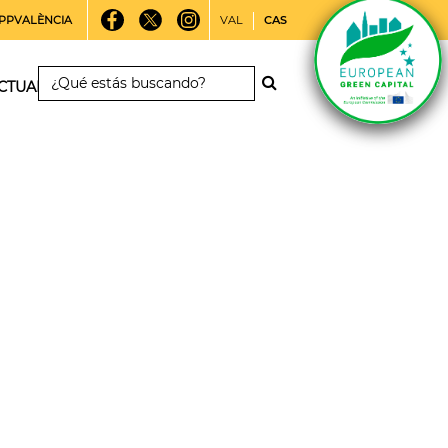
PPVALÈNCIA
VAL
CAS
CTUALIDAD