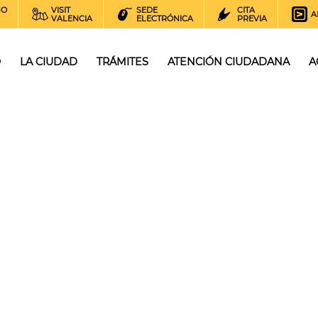
NO
VISIT
SEDE
CITA
A
VALENCIA
ELECTRÓNICA
PREVIA
O
LA CIUDAD
TRÁMITES
ATENCIÓN CIUDADANA
A