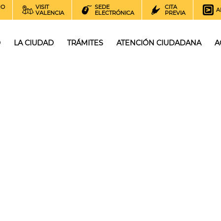
NO
VISIT
SEDE
CITA
A
VALENCIA
ELECTRÓNICA
PREVIA
O
LA CIUDAD
TRÁMITES
ATENCIÓN CIUDADANA
A