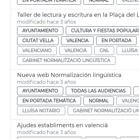
EN PORTADA TEMÁTICA
NORMAL
VALEN
Taller de lectura y escritura en la Plaça del 
modificado hace 3 años
AYUNTAMIENTO
CULTURA Y FIESTAS POPULAR
CIUTAT VELLA
VALENCIA
EN PORTADA
VALENCIANO
VALENCIÀ
GNL
LLUÏSA
GABINET NORMALITZACIÓ LINGÜÍSTICA
Nueva web Normalización lingüística
modificado hace 3 años
AYUNTAMIENTO
TODAS LAS AUDIENCIAS
EN PORTADA TEMÁTICA
NORMAL
VALEN
LLUÏSA NOTARIO
GABINET NORMALITZACIÓ LI
Ajudes establiments en valencià
modificado hace 3 años