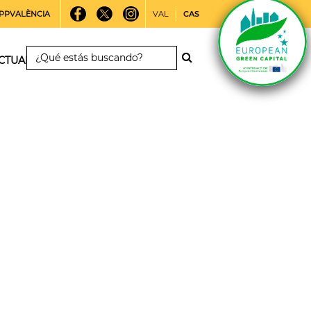
PPVALÈNCIA
VAL
CAS
CTUALIDAD