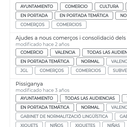
AYUNTAMIENTO
COMERCIO
CULTURA
EN PORTADA
EN PORTADA TEMÁTICA
NO
COMERÇOS
COMERCIOS
Ajudes a nous comerços i consolidació dels 
modificado hace 2 años
COMERCIO
VALENCIA
TODAS LAS AUDIEN
EN PORTADA TEMÁTICA
NORMAL
VALEN
JGL
COMERÇOS
COMERCIOS
SUBVE
Pissiganya
modificado hace 3 años
AYUNTAMIENTO
TODAS LAS AUDIENCIAS
EN PORTADA TEMÁTICA
NORMAL
VALEN
GABINET DE NORMALITZACIÓ LINGÜÍSTICA
GAB
XIQUETS
NIÑOS
XIQUETES
NIÑAS