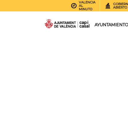
VALENCIA
GOBIER
AL
ABIERTO
MINUTO
AYUNTAMIENT