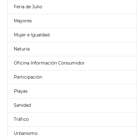
Feria de Julio
Mayores
Mujer e Igualdad
Naturia
Oficina Información Consumidor
Participación
Playas
Sanidad
Tráfico
Urbanismo