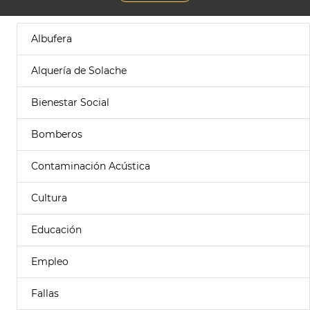
Albufera
Alquería de Solache
Bienestar Social
Bomberos
Contaminación Acústica
Cultura
Educación
Empleo
Fallas