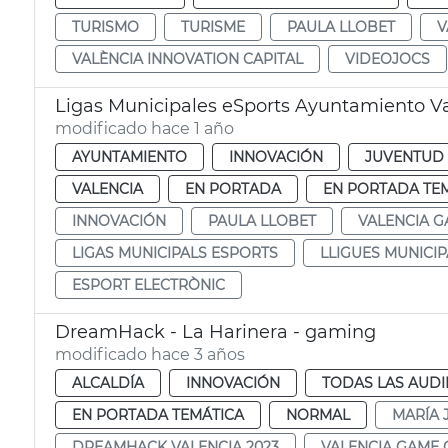
TURISMO
TURISME
PAULA LLOBET
V
VALÈNCIA INNOVATION CAPITAL
VIDEOJOCS
Ligas Municipales eSports Ayuntamiento V
modificado hace 1 año
AYUNTAMIENTO
INNOVACIÓN
JUVENTUD
VALENCIA
EN PORTADA
EN PORTADA TE
INNOVACIÓN
PAULA LLOBET
VALENCIA G
LIGAS MUNICIPALS ESPORTS
LLIGUES MUNICI
ESPORT ELECTRÒNIC
DreamHack - La Harinera - gaming
modificado hace 3 años
ALCALDÍA
INNOVACIÓN
TODAS LAS AUDI
EN PORTADA TEMÁTICA
NORMAL
MARÍA 
DREAMHACK VALENCIA 2023
VALENCIA GAME 