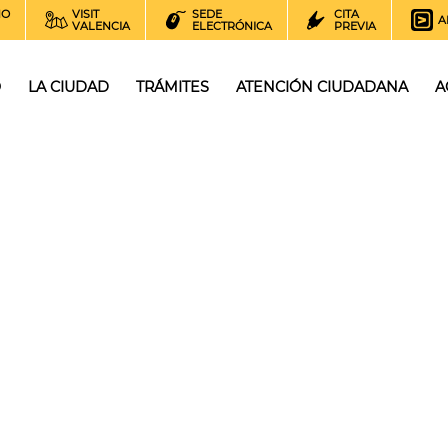
NO
VISIT
SEDE
CITA
A
VALENCIA
ELECTRÓNICA
PREVIA
O
LA CIUDAD
TRÁMITES
ATENCIÓN CIUDADANA
A