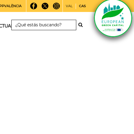
PPVALÈNCIA
VAL
CAS
CTUALIDAD