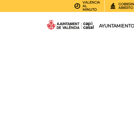
VALENCIA
GOBIER
AL
ABIERTO
MINUTO
AYUNTAMIENT