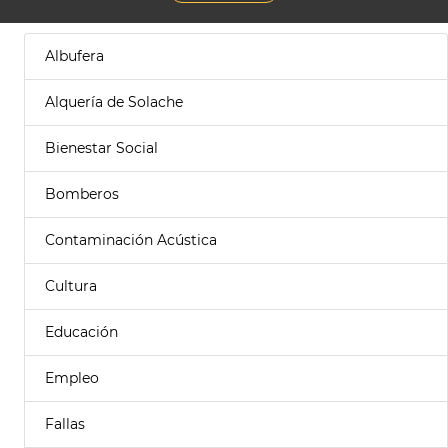
Albufera
Alquería de Solache
Bienestar Social
Bomberos
Contaminación Acústica
Cultura
Educación
Empleo
Fallas