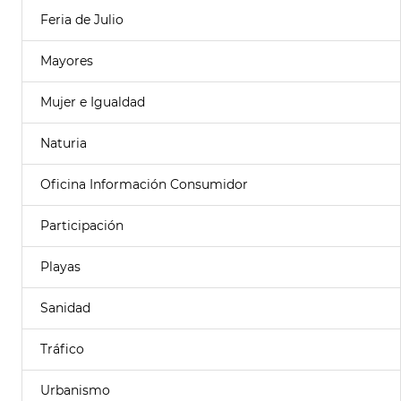
Feria de Julio
Mayores
Mujer e Igualdad
Naturia
Oficina Información Consumidor
Participación
Playas
Sanidad
Tráfico
Urbanismo