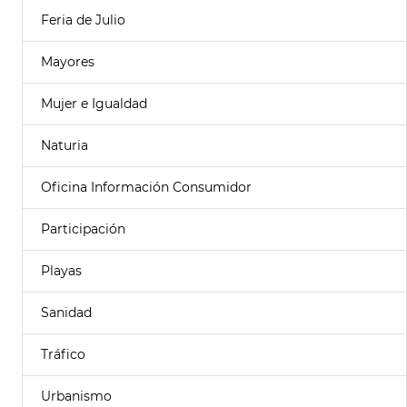
Feria de Julio
Mayores
Mujer e Igualdad
Naturia
Oficina Información Consumidor
Participación
Playas
Sanidad
Tráfico
Urbanismo