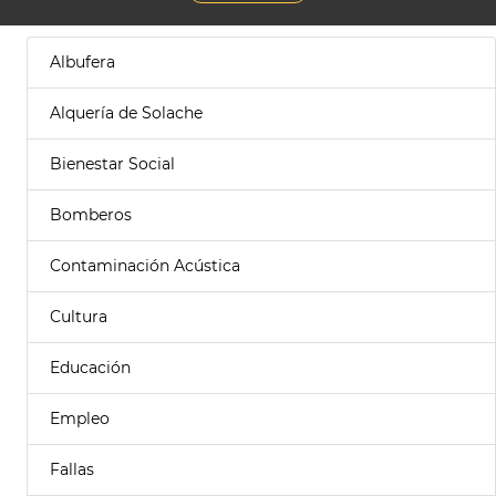
Albufera
Alquería de Solache
Bienestar Social
Bomberos
Contaminación Acústica
Cultura
Educación
Empleo
Fallas