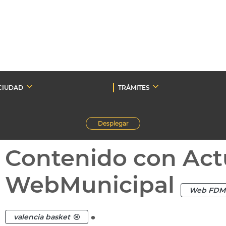
CIUDAD
TRÁMITES
Desplegar
Contenido con Act
WebMunicipal
Web FDM
.
valencia basket