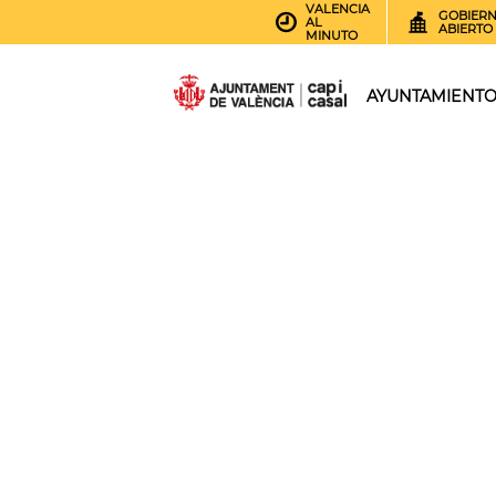
VALENCIA
GOBIER
AL
ABIERTO
MINUTO
AYUNTAMIENT