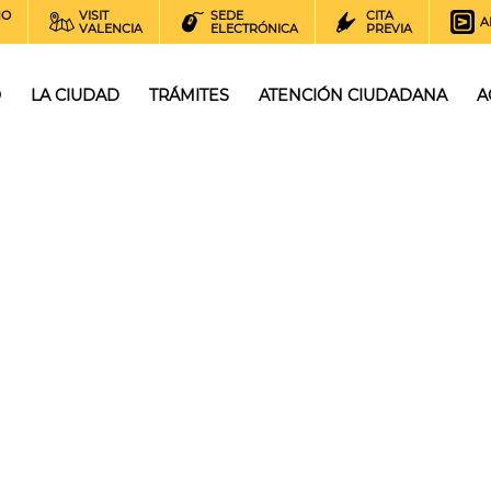
NO
VISIT
SEDE
CITA
A
VALENCIA
ELECTRÓNICA
PREVIA
O
LA CIUDAD
TRÁMITES
ATENCIÓN CIUDADANA
A