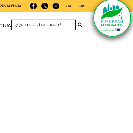
PPVALÈNCIA
VAL
CAS
CTUALIDAD