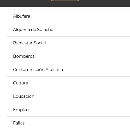
Albufera
Alquería de Solache
Bienestar Social
Bomberos
Contaminación Acústica
Cultura
Educación
Empleo
Fallas