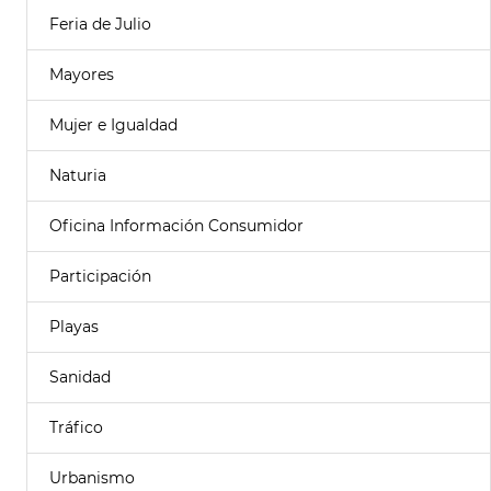
Feria de Julio
Mayores
Mujer e Igualdad
Naturia
Oficina Información Consumidor
Participación
Playas
Sanidad
Tráfico
Urbanismo