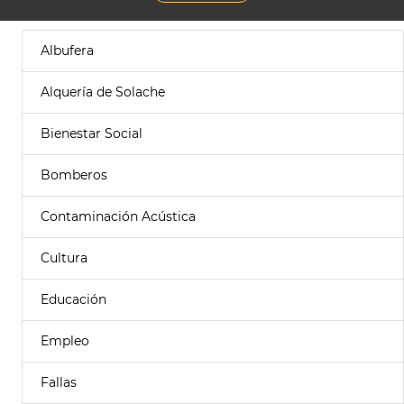
Albufera
Alquería de Solache
Bienestar Social
Bomberos
Contaminación Acústica
Cultura
Educación
Empleo
Fallas