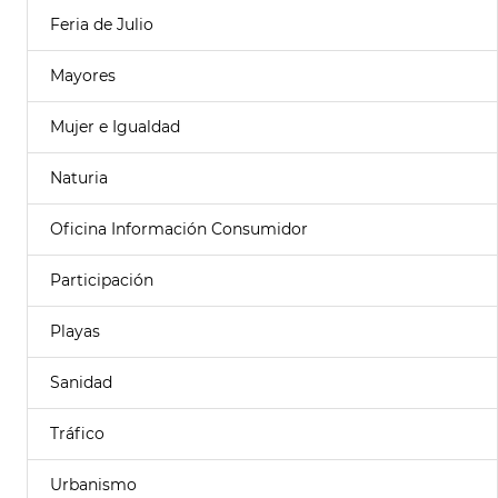
Feria de Julio
Mayores
Mujer e Igualdad
Naturia
Oficina Información Consumidor
Participación
Playas
Sanidad
Tráfico
Urbanismo