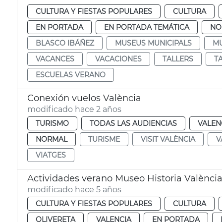
CULTURA Y FIESTAS POPULARES
CULTURA
EN PORTADA
EN PORTADA TEMÁTICA
NO
BLASCO IBÁÑEZ
MUSEUS MUNICIPALS
MU
VACANCES
VACACIONES
TALLERS
T
ESCUELAS VERANO
Conexión vuelos València
modificado hace 2 años
TURISMO
TODAS LAS AUDIENCIAS
VALEN
NORMAL
TURISME
VISIT VALÈNCIA
V
VIATGES
Actividades verano Museo Historia Valènci
modificado hace 5 años
CULTURA Y FIESTAS POPULARES
CULTURA
OLIVERETA
VALENCIA
EN PORTADA