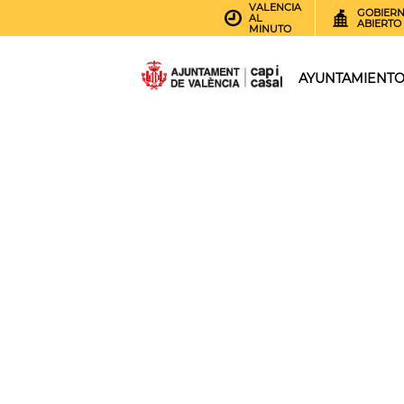
VALENCIA
GOBIER
AL
ABIERTO
MINUTO
AYUNTAMIENT