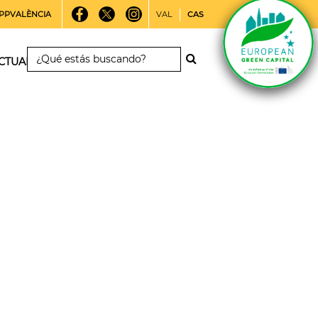
PPVALÈNCIA
VAL
CAS
CTUALIDAD