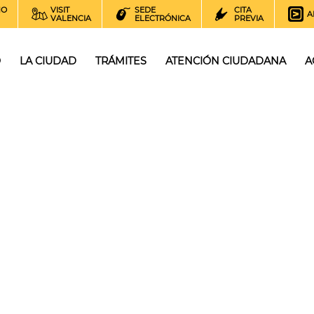
NO
VISIT
SEDE
CITA
A
VALENCIA
ELECTRÓNICA
PREVIA
O
LA CIUDAD
TRÁMITES
ATENCIÓN CIUDADANA
A