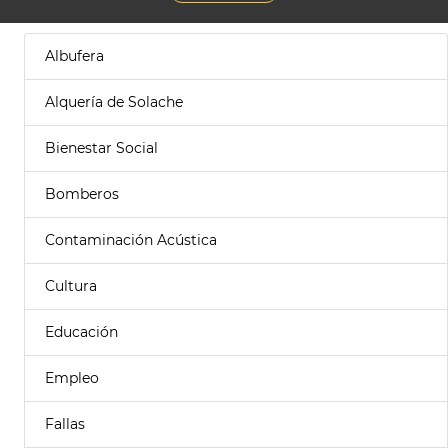
Albufera
Alquería de Solache
Bienestar Social
Bomberos
Contaminación Acústica
Cultura
Educación
Empleo
Fallas