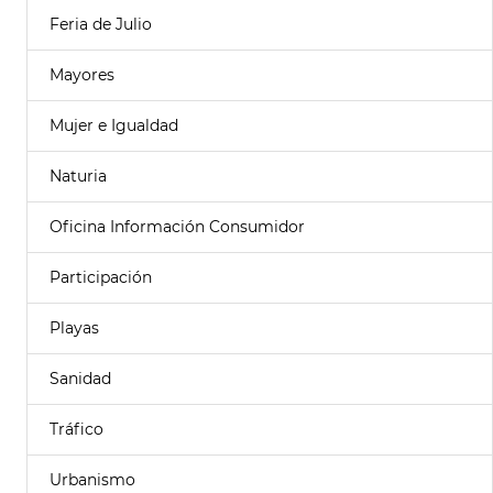
Feria de Julio
Mayores
Mujer e Igualdad
Naturia
Oficina Información Consumidor
Participación
Playas
Sanidad
Tráfico
Urbanismo