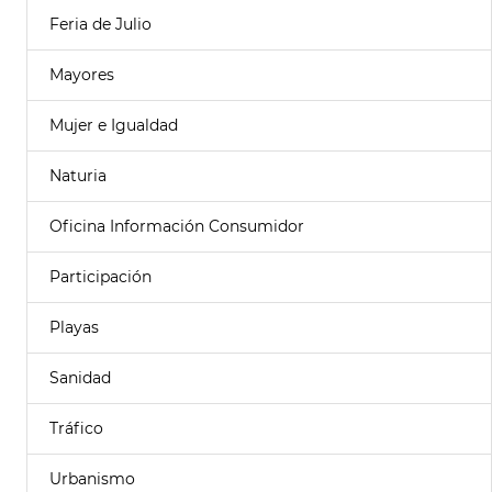
Feria de Julio
Mayores
Mujer e Igualdad
Naturia
Oficina Información Consumidor
Participación
Playas
Sanidad
Tráfico
Urbanismo