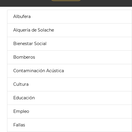
Albufera
Alquería de Solache
Bienestar Social
Bomberos
Contaminación Acústica
Cultura
Educación
Empleo
Fallas