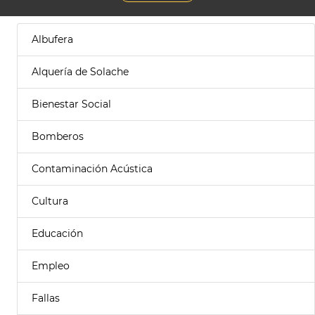
Albufera
Alquería de Solache
Bienestar Social
Bomberos
Contaminación Acústica
Cultura
Educación
Empleo
Fallas