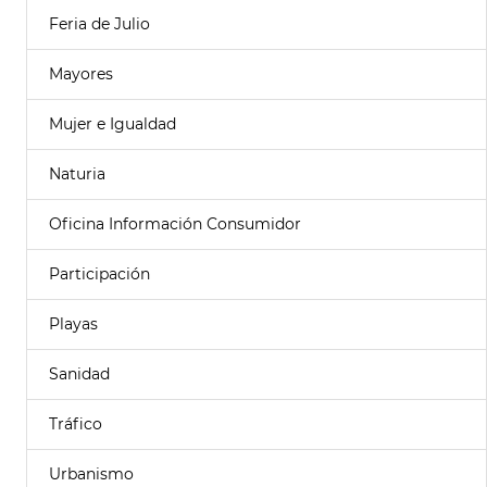
Feria de Julio
Mayores
Mujer e Igualdad
Naturia
Oficina Información Consumidor
Participación
Playas
Sanidad
Tráfico
Urbanismo