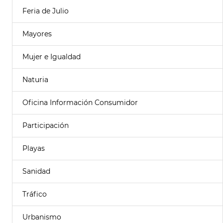
Feria de Julio
Mayores
Mujer e Igualdad
Naturia
Oficina Información Consumidor
Participación
Playas
Sanidad
Tráfico
Urbanismo