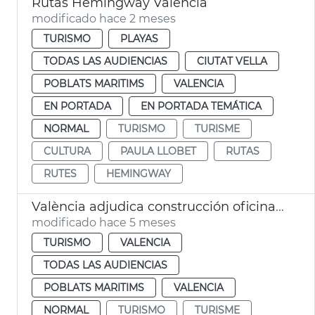
Rutas Hemingway València
modificado hace 2 meses
TURISMO
PLAYAS
TODAS LAS AUDIENCIAS
CIUTAT VELLA
POBLATS MARITIMS
VALENCIA
EN PORTADA
EN PORTADA TEMÁTICA
NORMAL
TURISMO
TURISME
CULTURA
PAULA LLOBET
RUTAS
RUTES
HEMINGWAY
València adjudica construcción oficina turismo modular playa las Arenas
modificado hace 5 meses
TURISMO
VALENCIA
TODAS LAS AUDIENCIAS
POBLATS MARITIMS
VALENCIA
NORMAL
TURISMO
TURISME