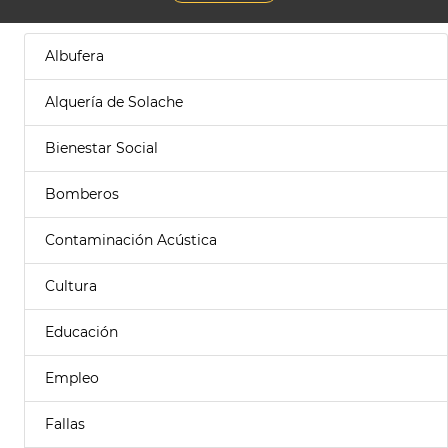
Albufera
Alquería de Solache
Bienestar Social
Bomberos
Contaminación Acústica
Cultura
Educación
Empleo
Fallas