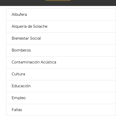
Albufera
Alquería de Solache
Bienestar Social
Bomberos
Contaminación Acústica
Cultura
Educación
Empleo
Fallas