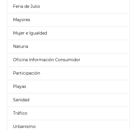
Feria de Julio
Mayores
Mujer e Igualdad
Naturia
Oficina Información Consumidor
Participación
Playas
Sanidad
Tráfico
Urbanismo