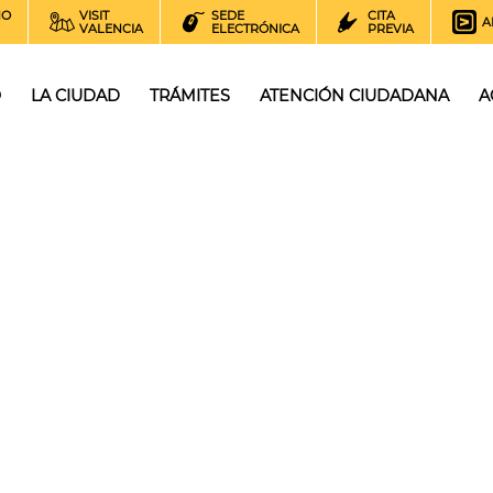
NO
VISIT
SEDE
CITA
A
VALENCIA
ELECTRÓNICA
PREVIA
O
LA CIUDAD
TRÁMITES
ATENCIÓN CIUDADANA
A