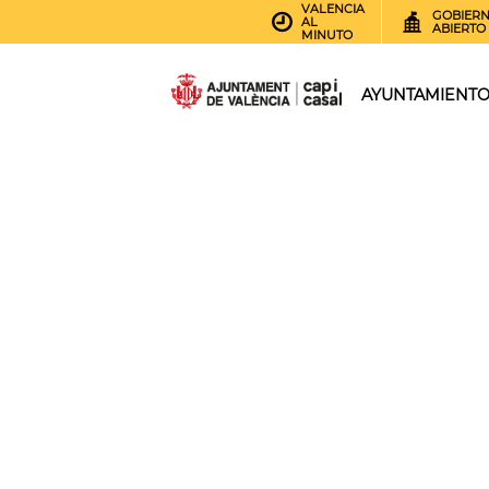
VALENCIA
GOBIER
AL
ABIERTO
MINUTO
AYUNTAMIENT