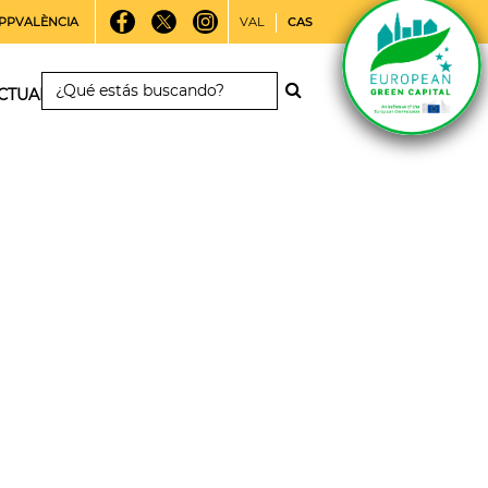
PPVALÈNCIA
VAL
CAS
CTUALIDAD