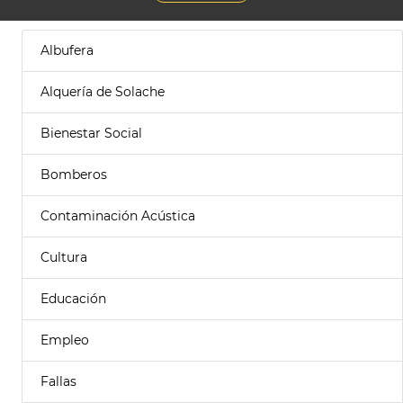
Albufera
Alquería de Solache
Bienestar Social
Bomberos
Contaminación Acústica
Cultura
Educación
Empleo
Fallas