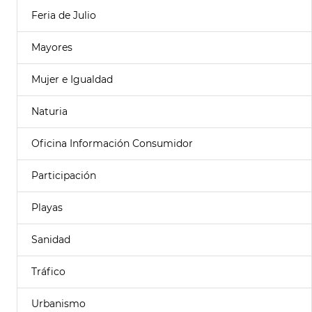
Feria de Julio
Mayores
Mujer e Igualdad
Naturia
Oficina Información Consumidor
Participación
Playas
Sanidad
Tráfico
Urbanismo