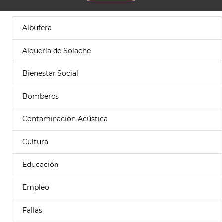
Albufera
Alquería de Solache
Bienestar Social
Bomberos
Contaminación Acústica
Cultura
Educación
Empleo
Fallas