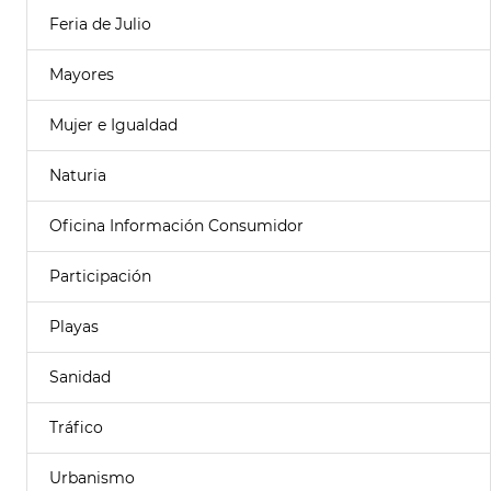
Feria de Julio
Mayores
Mujer e Igualdad
Naturia
Oficina Información Consumidor
Participación
Playas
Sanidad
Tráfico
Urbanismo