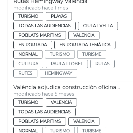
Rutas Hemingway València
modificado hace 1 mes
TURISMO
PLAYAS
TODAS LAS AUDIENCIAS
CIUTAT VELLA
POBLATS MARITIMS
VALENCIA
EN PORTADA
EN PORTADA TEMÁTICA
NORMAL
TURISMO
TURISME
CULTURA
PAULA LLOBET
RUTAS
RUTES
HEMINGWAY
València adjudica construcción oficina turismo modular playa las Arenas
modificado hace 5 meses
TURISMO
VALENCIA
TODAS LAS AUDIENCIAS
POBLATS MARITIMS
VALENCIA
NORMAL
TURISMO
TURISME