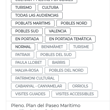
TURISMO
CULTURA
TODAS LAS AUDIENCIAS
POBLATS MARITIMS
POBLES NORD
POBLES SUD
VALENCIA
EN PORTADA
EN PORTADA TEMÁTICA
NORMAL
BENIMÀMET
TURISME
PATRAIX
POBLES DEL SUD
PAULA LLOBET
BARRIS
MALVA-ROSA
POBLES DEL NORD
PATRIMONI CULTURAL
CABANYAL - CANYAMELAR
ORRIOLS
VISITES GUIADES
VISITES ACCESSIBLES
Pleno. Plan del Paseo Marítimo