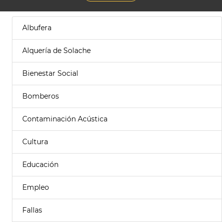
Albufera
Alquería de Solache
Bienestar Social
Bomberos
Contaminación Acústica
Cultura
Educación
Empleo
Fallas