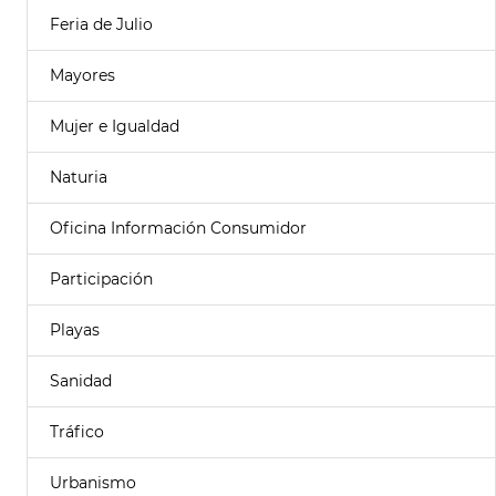
Feria de Julio
Mayores
Mujer e Igualdad
Naturia
Oficina Información Consumidor
Participación
Playas
Sanidad
Tráfico
Urbanismo