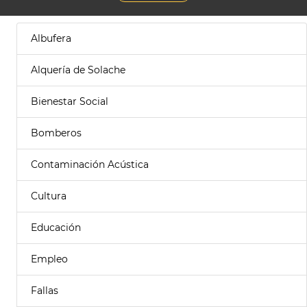
Albufera
Alquería de Solache
Bienestar Social
Bomberos
Contaminación Acústica
Cultura
Educación
Empleo
Fallas