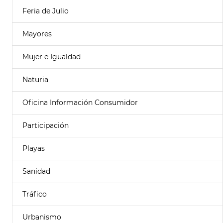
Feria de Julio
Mayores
Mujer e Igualdad
Naturia
Oficina Información Consumidor
Participación
Playas
Sanidad
Tráfico
Urbanismo