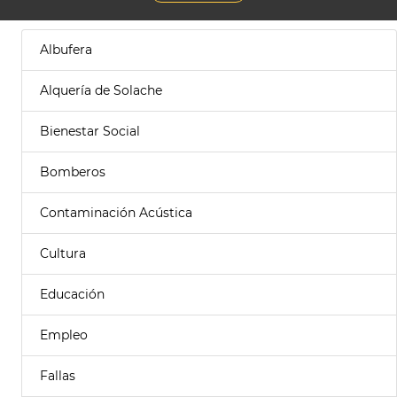
Albufera
Alquería de Solache
Bienestar Social
Bomberos
Contaminación Acústica
Cultura
Educación
Empleo
Fallas