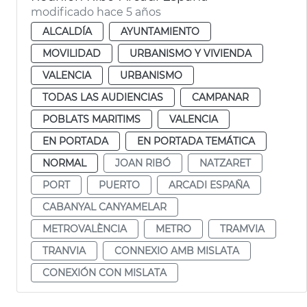
modificado hace 5 años
ALCALDÍA
AYUNTAMIENTO
MOVILIDAD
URBANISMO Y VIVIENDA
VALENCIA
URBANISMO
TODAS LAS AUDIENCIAS
CAMPANAR
POBLATS MARITIMS
VALENCIA
EN PORTADA
EN PORTADA TEMÁTICA
NORMAL
JOAN RIBÓ
NATZARET
PORT
PUERTO
ARCADI ESPAÑA
CABANYAL CANYAMELAR
METROVALÈNCIA
METRO
TRAMVIA
TRANVIA
CONNEXIO AMB MISLATA
CONEXIÓN CON MISLATA