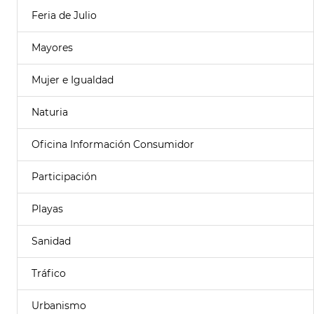
Feria de Julio
Mayores
Mujer e Igualdad
Naturia
Oficina Información Consumidor
Participación
Playas
Sanidad
Tráfico
Urbanismo