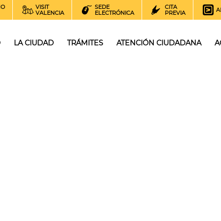
NO
VISIT
SEDE
CITA
A
VALENCIA
ELECTRÓNICA
PREVIA
O
LA CIUDAD
TRÁMITES
ATENCIÓN CIUDADANA
A