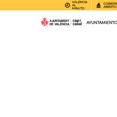
VALENCIA
GOBIER
AL
ABIERTO
MINUTO
AYUNTAMIENT