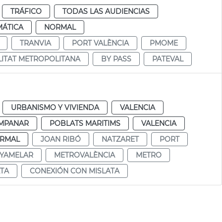
TRÁFICO
TODAS LAS AUDIENCIAS
MÁTICA
NORMAL
TRANVIA
PORT VALÈNCIA
PMOME
LITAT METROPOLITANA
BY PASS
PATEVAL
URBANISMO Y VIVIENDA
VALENCIA
MPANAR
POBLATS MARITIMS
VALENCIA
RMAL
JOAN RIBÓ
NATZARET
PORT
NYAMELAR
METROVALÈNCIA
METRO
TA
CONEXIÓN CON MISLATA