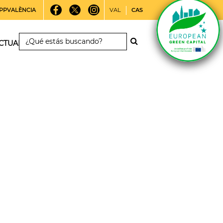
PPVALÈNCIA
VAL
CAS
CTUALIDAD