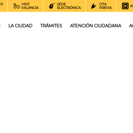
NO
VISIT
SEDE
CITA
A
VALENCIA
ELECTRÓNICA
PREVIA
O
LA CIUDAD
TRÁMITES
ATENCIÓN CIUDADANA
A