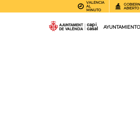
VALENCIA
GOBIER
AL
ABIERTO
MINUTO
AYUNTAMIENT