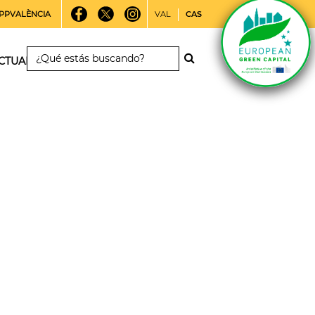
PPVALÈNCIA
VAL
CAS
CTUALIDAD