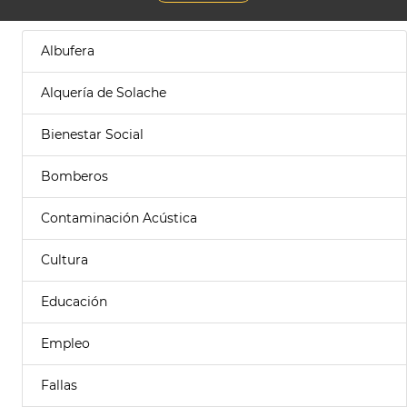
Albufera
Alquería de Solache
Bienestar Social
Bomberos
Contaminación Acústica
Cultura
Educación
Empleo
Fallas