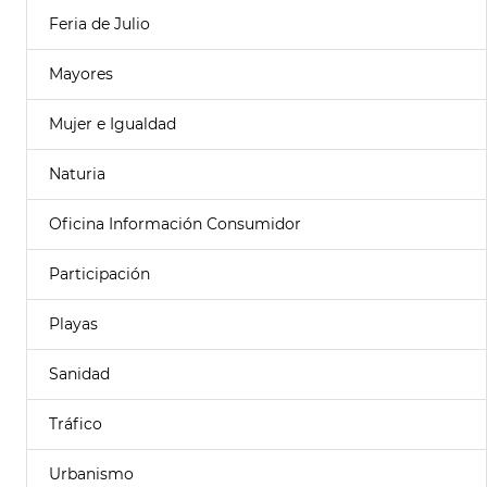
Feria de Julio
Mayores
Mujer e Igualdad
Naturia
Oficina Información Consumidor
Participación
Playas
Sanidad
Tráfico
Urbanismo