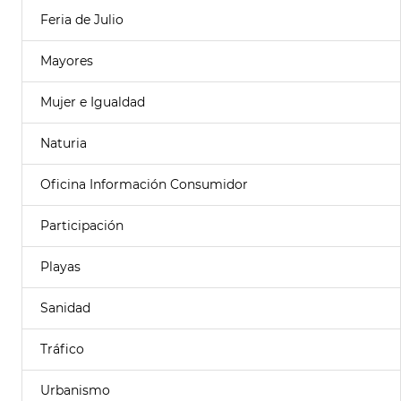
Feria de Julio
Mayores
Mujer e Igualdad
Naturia
Oficina Información Consumidor
Participación
Playas
Sanidad
Tráfico
Urbanismo