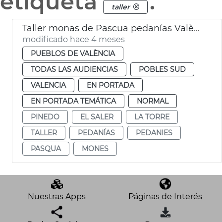
etiqueta
.
taller
Taller monas de Pascua pedanías València
modificado hace 4 meses
PUEBLOS DE VALÈNCIA
TODAS LAS AUDIENCIAS
POBLES SUD
VALENCIA
EN PORTADA
EN PORTADA TEMÁTICA
NORMAL
PINEDO
EL SALER
LA TORRE
TALLER
PEDANÍAS
PEDANIES
PASQUA
MONES
Nuestras Apps
Páginas de Interés