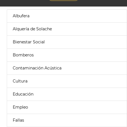
Albufera
Alquería de Solache
Bienestar Social
Bomberos
Contaminación Acústica
Cultura
Educación
Empleo
Fallas