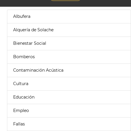
Albufera
Alquería de Solache
Bienestar Social
Bomberos
Contaminación Acústica
Cultura
Educación
Empleo
Fallas