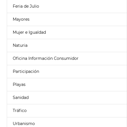
Feria de Julio
Mayores
Mujer e Igualdad
Naturia
Oficina Información Consumidor
Participación
Playas
Sanidad
Tráfico
Urbanismo