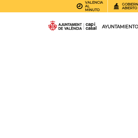
VALENCIA
GOBIER
AL
ABIERTO
MINUTO
AYUNTAMIENT