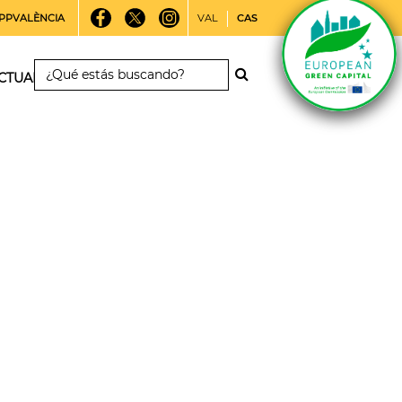
PPVALÈNCIA
VAL
CAS
CTUALIDAD