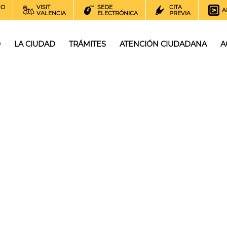
NO
VISIT
SEDE
CITA
A
VALENCIA
ELECTRÓNICA
PREVIA
O
LA CIUDAD
TRÁMITES
ATENCIÓN CIUDADANA
A