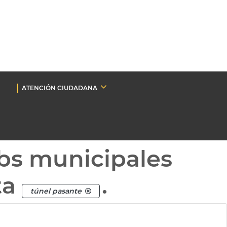
ATENCIÓN CIUDADANA
bs municipales
ta
.
túnel pasante