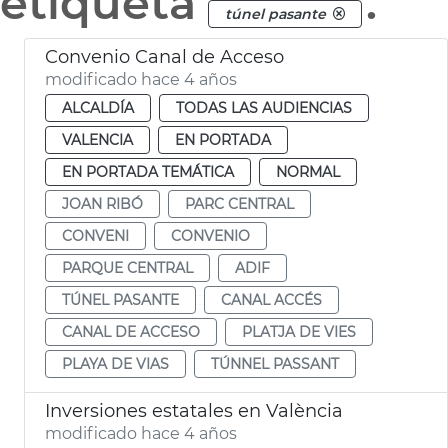
etiqueta
.
túnel pasante
Convenio Canal de Acceso
modificado hace 4 años
ALCALDÍA
TODAS LAS AUDIENCIAS
VALENCIA
EN PORTADA
EN PORTADA TEMÁTICA
NORMAL
JOAN RIBÓ
PARC CENTRAL
CONVENI
CONVENIO
PARQUE CENTRAL
ADIF
TÚNEL PASANTE
CANAL ACCÉS
CANAL DE ACCESO
PLATJA DE VIES
PLAYA DE VIAS
TÚNNEL PASSANT
Inversiones estatales en València
modificado hace 4 años