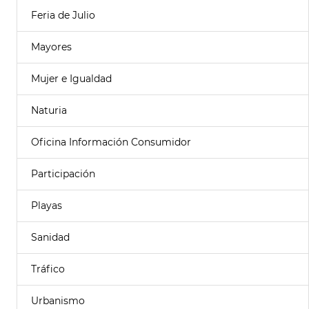
Feria de Julio
Mayores
Mujer e Igualdad
Naturia
Oficina Información Consumidor
Participación
Playas
Sanidad
Tráfico
Urbanismo