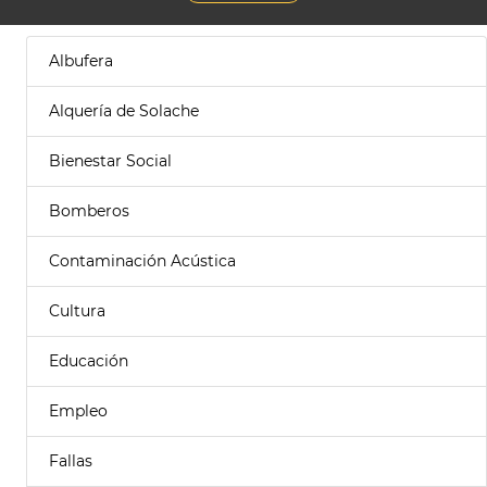
Albufera
Alquería de Solache
Bienestar Social
Bomberos
Contaminación Acústica
Cultura
Educación
Empleo
Fallas