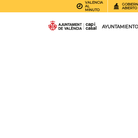
VALENCIA
GOBIER
AL
ABIERTO
MINUTO
AYUNTAMIENT