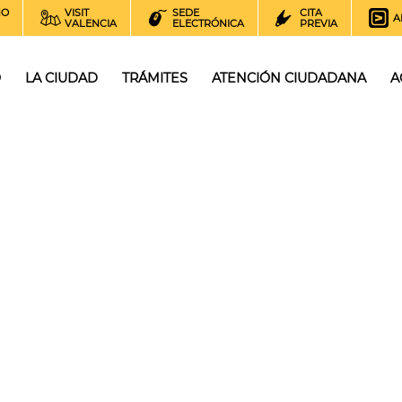
NO
VISIT
SEDE
CITA
A
VALENCIA
ELECTRÓNICA
PREVIA
O
LA CIUDAD
TRÁMITES
ATENCIÓN CIUDADANA
A