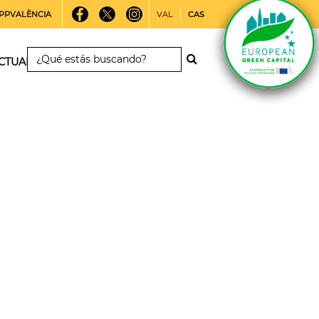
PPVALÈNCIA
VAL
CAS
CTUALIDAD