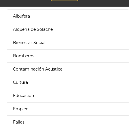
Albufera
Alquería de Solache
Bienestar Social
Bomberos
Contaminación Acústica
Cultura
Educación
Empleo
Fallas