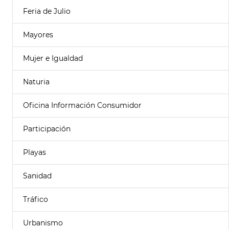
Feria de Julio
Mayores
Mujer e Igualdad
Naturia
Oficina Información Consumidor
Participación
Playas
Sanidad
Tráfico
Urbanismo