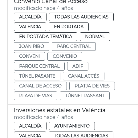
Convenio Canal de Acceso
modificado hace 4 años
ALCALDÍA
TODAS LAS AUDIENCIAS
VALENCIA
EN PORTADA
EN PORTADA TEMÁTICA
NORMAL
JOAN RIBÓ
PARC CENTRAL
CONVENI
CONVENIO
PARQUE CENTRAL
ADIF
TÚNEL PASANTE
CANAL ACCÉS
CANAL DE ACCESO
PLATJA DE VIES
PLAYA DE VIAS
TÚNNEL PASSANT
Inversiones estatales en València
modificado hace 4 años
ALCALDÍA
AYUNTAMIENTO
VALENCIA
TODAS LAS AUDIENCIAS